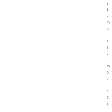
e
1
2
m
o
i
s
à
c
o
m
p
t
e
r
d
e
l