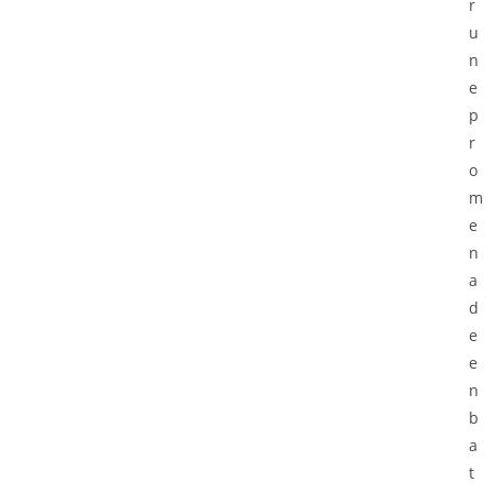
r
u
n
e
p
r
o
m
e
n
a
d
e
e
n
b
a
t